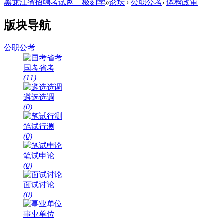
黑龙江省招聘考试网—极刻学
»
论坛
›
公职公考
›
体检政审
版块导航
公职公考
国考省考
(11)
遴选选调
(0)
笔试行测
(0)
笔试申论
(0)
面试讨论
(0)
事业单位