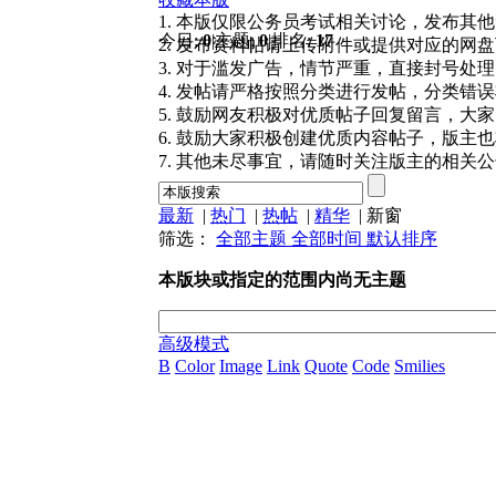
1. 本版仅限公务员考试相关讨论，发布其
今日:
0
|
主题:
0
|
排名:
17
2. 发布资料帖请上传附件或提供对应的网
3. 对于滥发广告，情节严重，直接封号处
4. 发帖请严格按照分类进行发帖，分类错
5. 鼓励网友积极对优质帖子回复留言，大
6. 鼓励大家积极创建优质内容帖子，版主
7. 其他未尽事宜，请随时关注版主的相关
最新
|
热门
|
热帖
|
精华
|
新窗
筛选：
全部主题
全部时间
默认排序
本版块或指定的范围内尚无主题
高级模式
B
Color
Image
Link
Quote
Code
Smilies