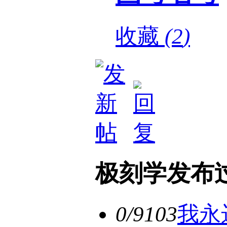
收藏
(
2
)
极刻学发布
0/9103
我永