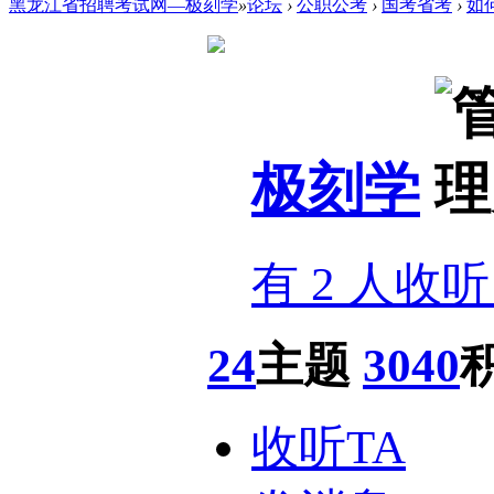
黑龙江省招聘考试网—极刻学
»
论坛
›
公职公考
›
国考省考
›
如
极刻学
有 2 人收听
24
主题
3040
收听TA