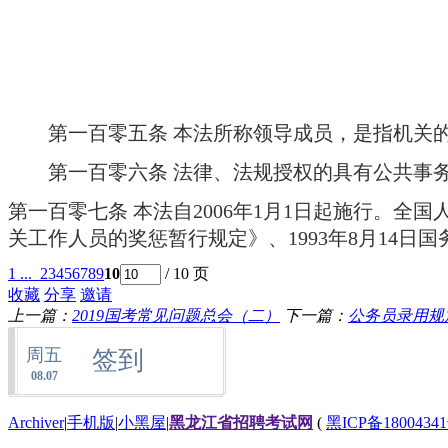
第一百零五条
本法所称领导成员，是指机关
第一百零六条
法律、法规授权的具有公共事
第一百零七条
本法自2006年1月1日起施行。全国
关工作人员的奖惩暂行规定》、1993年8月14
1 ...
2
3
4
5
6
7
8
9
10
/ 10 页
收藏
分享
邀请
上一篇：
2019国考常见问题总会（二）
下一篇：
公务员录用规
周五
签到
08.07
Archiver
|
手机版
|
小黑屋
|
黑龙江省招聘考试网
(
黑ICP备18004341