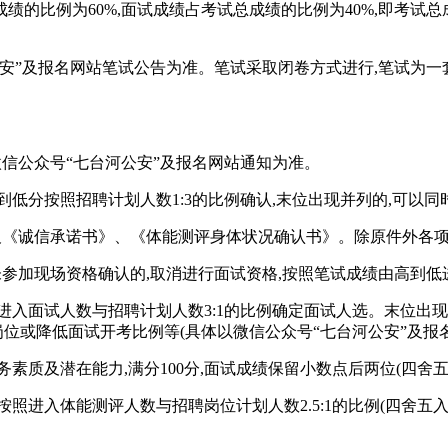
例为60%,面试成绩占考试总成绩的比例为40%,即考试总成绩=
公安”及报名网站笔试公告为准。笔试采取闭卷方式进行,笔试为一
微信公众号“七台河公安”及报名网站通知为准。
分到低分按照招聘计划人数1:3的比例确认,末位出现并列的,可以
及《诚信承诺书》、《体能测评身体状况确认书》。除原件外各项
未参加现场资格确认的,取消进行面试资格,按照笔试成绩由高到低
照进入面试人数与招聘计划人数3:1的比例确定面试人选。末位
聘岗位或降低面试开考比例等(具体以微信公众号“七台河公安”及报
质及潜在能力,满分100分,面试成绩保留小数点后两位(四舍五入
按照进入体能测评人数与招聘岗位计划人数2.5:1的比例(四舍