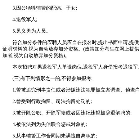
3.因公牺牲辅警的配偶、子女;
4.退役军人;
5.见义勇为人员。
符合加分条件的应聘人员应当在报名时,提出书面申请,提
证明材料的,视为自动放弃加分资格。(政策加分考生在网上提供
加者,视为自动放弃加分资格)。
本次招聘对男退役军人单设岗位,退役军人身份报考退役军
(三)有下列情形之一的,不得参加报考:
1.曾被追究刑事责任或者涉嫌违法犯罪被立案调查、侦查尚
2.曾受到行政拘留、司法拘留处罚的;
3.被开除公职、开除军籍或者因违纪违规被辞退解聘的;
4.被依法列为失信联合惩戒对象的;
5.从事辅警工作合同期未满擅自离职的;