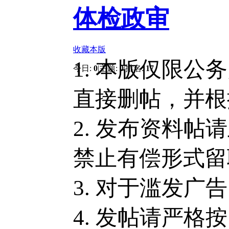
体检政审
收藏本版
1. 本版仅限
今日:
0
|
主题:
0
|
排名:
17
直接删帖，并根
2. 发布资料
禁止有偿形式留
3. 对于滥发
4. 发帖请严