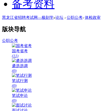
备考资料
黑龙江省招聘考试网—极刻学
»
论坛
›
公职公考
›
体检政审
版块导航
公职公考
国考省考
(11)
遴选选调
(0)
笔试行测
(0)
笔试申论
(0)
面试讨论